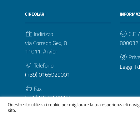
CIRCOLARI
INFORMAZ
Indirizzo
C.F. /
via Corrado Gex, 8
800032
11011, Arvier
Priv
Telefono
Leggi il
(+39) 0165929001
Fax
(+39) 0165929003
Questo sito utilizza i cookie per migliorare la tua esperienza di nav
sito.
Sezione Link Utili
Whistelblowing
|
Dichiarazione accessibilità
| Tema gr
ver. 2