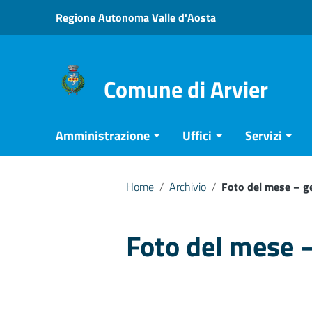
Vai ai contenuti
Regione Autonoma Valle d'Aosta
Vai al menu di navigazione
Vai al footer
Comune di Arvier
Amministrazione
Uffici
Servizi
Home
/
Archivio
/
Foto del mese – g
Foto del mese 