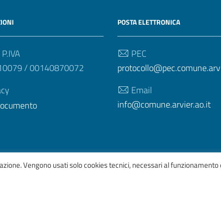
IONI
POSTA ELETTRONICA
 P.IVA
PEC
10079 / 00140870072
protocollo@pec.comune.arvie
acy
Email
info@comune.arvier.ao.it
 documento
igazione. Vengono usati solo cookies tecnici, necessari al funzionamento 
afico
ItaliaWP2
| Basato sul
Prototipo per siti PA di AgID