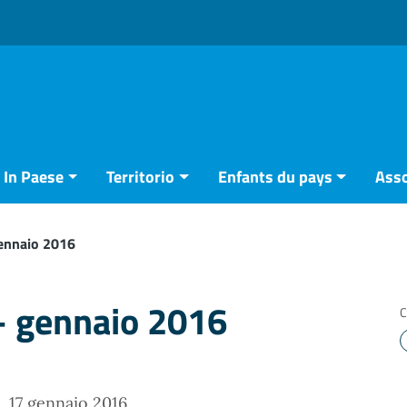
In Paese
Territorio
Enfants du pays
Asso
ennaio 2016
– gennaio 2016
C
17 gennaio 2016