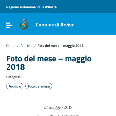
Vai ai contenuti
Vai al menu di navigazione
Regione Autonoma Valle d'Aosta
Vai al footer
Comune di Arvier
Attiva / disattiva la navigazione
Home
/
Archivio
/
Foto del mese – maggio 2018
Foto del mese – maggio
2018
Categorie
Archivio
Foto del mese
27 maggio 2018