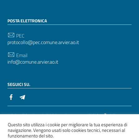
POSTA ELETTRONICA
PEC
protocollo@pec.comune.arvier.ao.it
Email
info@comune.arvier.ao.it
SEGUICI SU.
Sezione Link Utili
Whistelblowing
|
Dichiarazione accessibilità
| Tema
Questo sito utilizza i cookie per migliorare la tua esperienza di
grafico
ItaliaWP2
| Basato sul
Prototipo per siti PA di
navigazione. Vengono usati solo cookies tecnici, necessari al
AgID
funzionamento del sito.