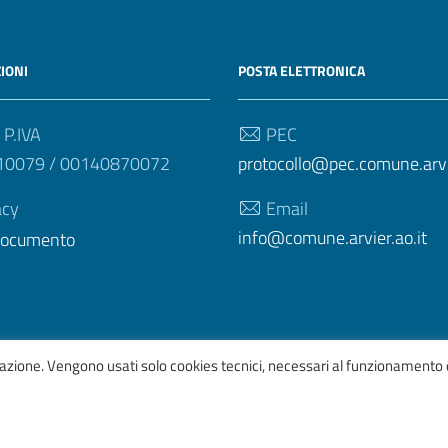
IONI
POSTA ELETTRONICA
 P.IVA
PEC
10079 / 00140870072
protocollo@pec.comune.arvie
acy
Email
info@comune.arvier.ao.it
 documento
igazione. Vengono usati solo cookies tecnici, necessari al funzionamento 
afico
ItaliaWP2
| Basato sul
Prototipo per siti PA di AgID