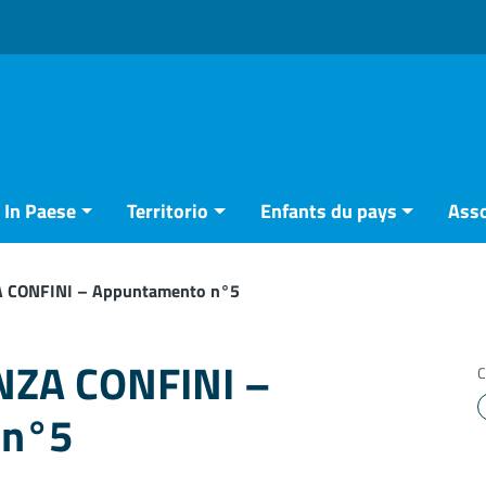
In Paese
Territorio
Enfants du pays
Asso
 CONFINI – Appuntamento n°5
NZA CONFINI –
C
 n°5