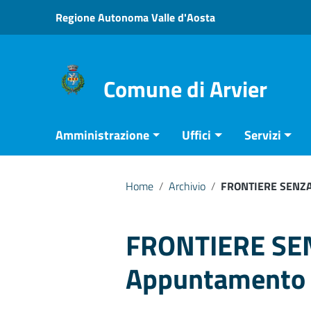
Vai ai contenuti
Regione Autonoma Valle d'Aosta
Vai al menu di navigazione
Vai al footer
Comune di Arvier
Amministrazione
Uffici
Servizi
Home
/
Archivio
/
FRONTIERE SENZA
FRONTIERE SE
Appuntamento