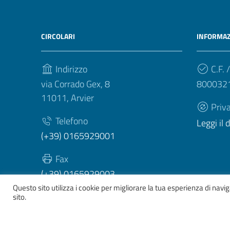
CIRCOLARI
INFORMAZ
Indirizzo
C.F. /
via Corrado Gex, 8
800032
11011, Arvier
Priv
Telefono
Leggi il
(+39) 0165929001
Fax
(+39) 0165929003
Questo sito utilizza i cookie per migliorare la tua esperienza di nav
sito.
Sezione Link Utili
Whistelblowing
|
Dichiarazione accessibilità
| Tema gr