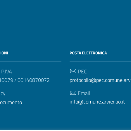
IONI
POSTA ELETTRONICA
 P.IVA
PEC
10079 / 00140870072
protocollo@pec.comune.arvie
acy
Email
info@comune.arvier.ao.it
 documento