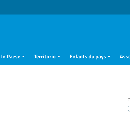
In Paese
Territorio
Enfants du pays
Asso
C