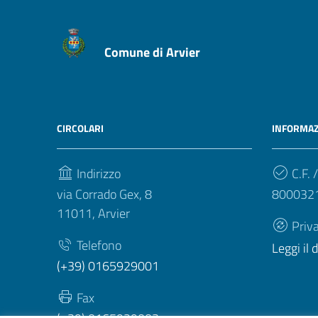
Comune di Arvier
CIRCOLARI
INFORMAZ
Indirizzo
C.F. /
via Corrado Gex, 8
800032
11011, Arvier
Priv
Telefono
Leggi il
(+39) 0165929001
Fax