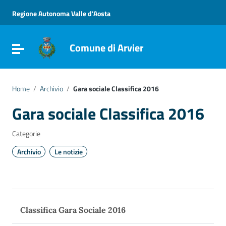
Vai ai contenuti
Vai al menu di navigazione
Regione Autonoma Valle d'Aosta
Vai al footer
Comune di Arvier
Attiva / disattiva la navigazione
Home
/
Archivio
/
Gara sociale Classifica 2016
Gara sociale Classifica 2016
Categorie
Archivio
Le notizie
Classifica Gara Sociale 2016