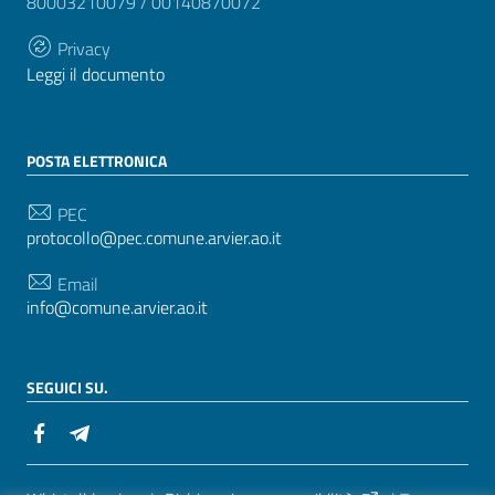
80003210079 / 00140870072
Privacy
Leggi il documento
POSTA ELETTRONICA
PEC
protocollo@pec.comune.arvier.ao.it
Email
info@comune.arvier.ao.it
SEGUICI SU.
Sezione Link Utili