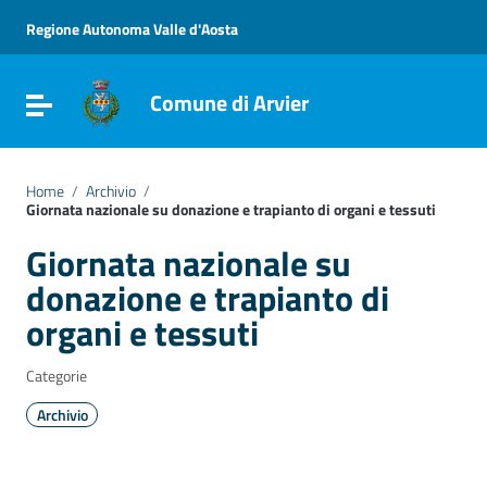
Vai ai contenuti
Vai al menu di navigazione
Regione Autonoma Valle d'Aosta
Vai al footer
Comune di Arvier
Attiva / disattiva la navigazione
Home
/
Archivio
/
Giornata nazionale su donazione e trapianto di organi e tessuti
Giornata nazionale su
donazione e trapianto di
organi e tessuti
Categorie
Archivio