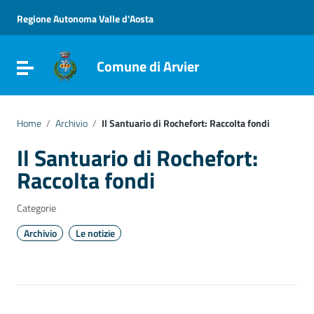
Vai ai contenuti
Vai al menu di navigazione
Regione Autonoma Valle d'Aosta
Vai al footer
Comune di Arvier
Attiva / disattiva la navigazione
Home
/
Archivio
/
Il Santuario di Rochefort: Raccolta fondi
Il Santuario di Rochefort:
Raccolta fondi
Categorie
Archivio
Le notizie