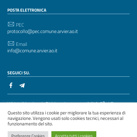
POSTA ELETTRONICA
PEC
protocollo@pec.comune.arvier.ao.it
Email
info@comune.arvier.ao.it
SEGUICI SU.
Sezione Link Utili
Whistelblowing
|
Dichiarazione accessibilità
| Tema
Questo sito utilizza i cookie per migliorare la tua esperienza di
grafico
ItaliaWP2
| Basato sul
Prototipo per siti PA di
navigazione. Vengono usati solo cookies tecnici, necessari al
AgID
funzionamento del sito.
ver. 2
Preferenze Cookies
Accetta tutti i cookies