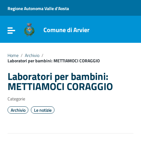
Vai ai contenuti
Vai al menu di navigazione
Regione Autonoma Valle d'Aosta
Vai al footer
Comune di Arvier
Attiva / disattiva la navigazione
Home
/
Archivio
/
Laboratori per bambini: METTIAMOCI CORAGGIO
Laboratori per bambini:
METTIAMOCI CORAGGIO
Categorie
Archivio
Le notizie