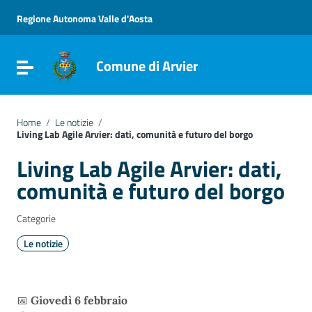
Vai ai contenuti
Vai al menu di navigazione
Regione Autonoma Valle d'Aosta
Vai al footer
Comune di Arvier
Attiva / disattiva la navigazione
Home
/
Le notizie
/
Living Lab Agile Arvier: dati, comunità e futuro del borgo
Living Lab Agile Arvier: dati,
comunità e futuro del borgo
Categorie
Le notizie
📅
Giovedì 6 febbraio