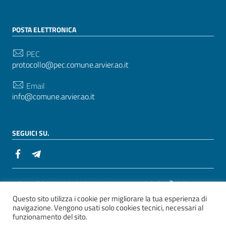
POSTA ELETTRONICA
PEC
protocollo@pec.comune.arvier.ao.it
Email
info@comune.arvier.ao.it
SEGUICI SU.
Sezione Link Utili
Whistelblowing
|
Dichiarazione accessibilità
| Tema
Questo sito utilizza i cookie per migliorare la tua esperienza di
grafico
ItaliaWP2
| Basato sul
Prototipo per siti PA di
navigazione. Vengono usati solo cookies tecnici, necessari al
AgID
funzionamento del sito.