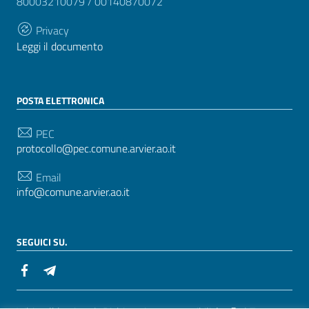
80003210079 / 00140870072
Privacy
Leggi il documento
POSTA ELETTRONICA
PEC
protocollo@pec.comune.arvier.ao.it
Email
info@comune.arvier.ao.it
SEGUICI SU.
Sezione Link Utili