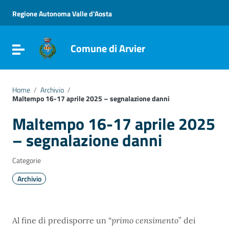
Vai ai contenuti
Vai al menu di navigazione
Regione Autonoma Valle d'Aosta
Vai al footer
Comune di Arvier
Attiva / disattiva la navigazione
Home
/
Archivio
/
Maltempo 16-17 aprile 2025 – segnalazione danni
Maltempo 16-17 aprile 2025
– segnalazione danni
Categorie
Archivio
Al fine di predisporre un “
primo censimento
” dei