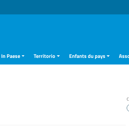
In Paese
Territorio
Enfants du pays
Asso
C