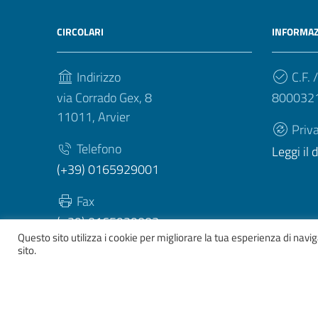
CIRCOLARI
INFORMAZ
Indirizzo
C.F. /
via Corrado Gex, 8
800032
11011, Arvier
Priv
Telefono
Leggi il
(+39) 0165929001
Fax
(+39) 0165929003
Questo sito utilizza i cookie per migliorare la tua esperienza di nav
sito.
Sezione Link Utili
Whistelblowing
|
Dichiarazione accessibilità
| Tema gr
ver. 2