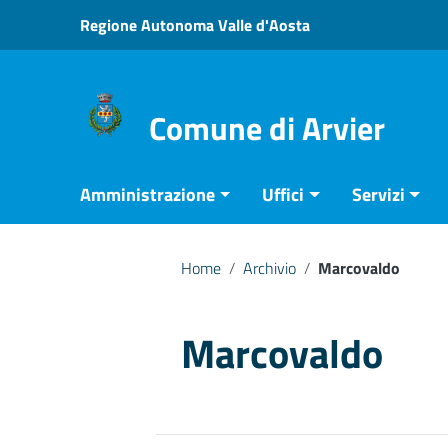
Vai ai contenuti
Regione Autonoma Valle d'Aosta
Vai al menu di navigazione
Vai al footer
Comune di Arvier
Amministrazione
Uffici
Servizi
Home
/
Archivio
/
Marcovaldo
Marcovaldo