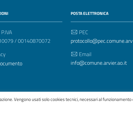
IONI
POSTA ELETTRONICA
 P.IVA
PEC
10079 / 00140870072
protocollo@pec.comune.arvie
acy
Email
info@comune.arvier.ao.it
 documento
igazione. Vengono usati solo cookies tecnici, necessari al funzionamento 
afico
ItaliaWP2
| Basato sul
Prototipo per siti PA di AgID