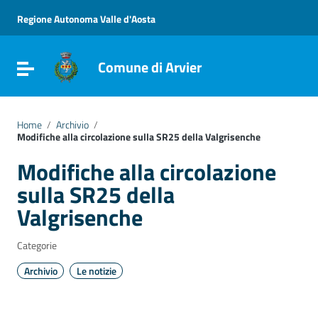
Vai ai contenuti
Vai al menu di navigazione
Regione Autonoma Valle d'Aosta
Vai al footer
Comune di Arvier
Attiva / disattiva la navigazione
Home
/
Archivio
/
Modifiche alla circolazione sulla SR25 della Valgrisenche
Modifiche alla circolazione
sulla SR25 della
Valgrisenche
Categorie
Archivio
Le notizie