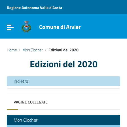
Vai ai contenuti
Vai al menu di navigazione
Regione Autonoma Valle d'Aosta
Vai al footer
Comune di Arvier
Attiva / disattiva la navigazione
Home
/
Mon Clocher
/
Edizioni del 2020
Edizioni del 2020
Indietro
PAGINE COLLEGATE
Mon Clocher