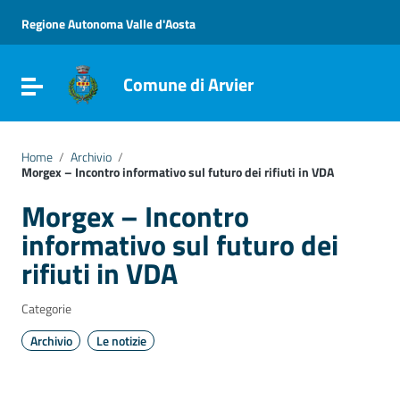
Vai ai contenuti
Vai al menu di navigazione
Regione Autonoma Valle d'Aosta
Vai al footer
Comune di Arvier
Attiva / disattiva la navigazione
Home
/
Archivio
/
Morgex – Incontro informativo sul futuro dei rifiuti in VDA
Morgex – Incontro
informativo sul futuro dei
rifiuti in VDA
Categorie
Archivio
Le notizie