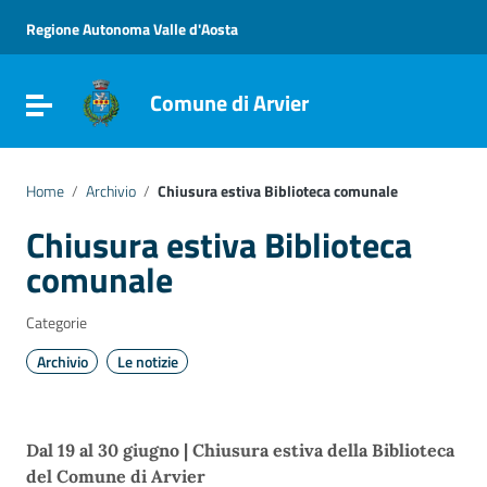
Vai ai contenuti
Vai al menu di navigazione
Regione Autonoma Valle d'Aosta
Vai al footer
Comune di Arvier
Attiva / disattiva la navigazione
Home
/
Archivio
/
Chiusura estiva Biblioteca comunale
Chiusura estiva Biblioteca
comunale
Categorie
Archivio
Le notizie
Dal 19 al 30 giugno | Chiusura estiva della Biblioteca
del Comune di Arvier