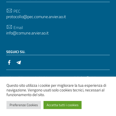
PEC
protocollo@pec.comune.arvier.ao.it
Email
info@comune.arvier.ao.it
SEGUICI SU.
Sezione Link Utili
Whistelblowing
|
Dichiarazione accessibilità
| Tema
Questo sito utilizza i cookie per migliorare la tua esperienza di
grafico
ItaliaWP2
| Basato sul
Prototipo per siti PA di
navigazione. Vengono usati solo cookies tecnici, necessari al
AgID
funzionamento del sito.
ver. 2
Preferenze Cookies
Accetta tutti i cookies