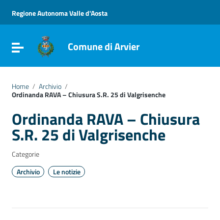
Vai ai contenuti
Vai al menu di navigazione
Regione Autonoma Valle d'Aosta
Vai al footer
Comune di Arvier
Attiva / disattiva la navigazione
Home
/
Archivio
/
Ordinanda RAVA – Chiusura S.R. 25 di Valgrisenche
Ordinanda RAVA – Chiusura
S.R. 25 di Valgrisenche
Categorie
Archivio
Le notizie