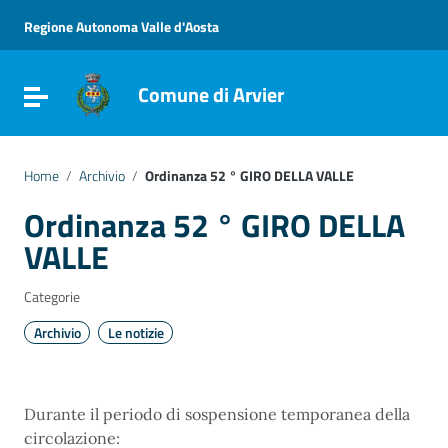
Vai ai contenuti
Vai al menu di navigazione
Regione Autonoma Valle d'Aosta
Vai al footer
Comune di Arvier
Attiva / disattiva la navigazione
Home
/
Archivio
/
Ordinanza 52 ° GIRO DELLA VALLE
Ordinanza 52 ° GIRO DELLA
VALLE
Categorie
Archivio
Le notizie
Durante il periodo di sospensione temporanea della
circolazione: