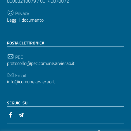
80003210079 / 00140870072
Privacy
Leggi il documento
POSTA ELETTRONICA
PEC
protocollo@pec.comune.arvier.ao.it
Email
info@comune.arvier.ao.it
SEGUICI SU.
Sezione Link Utili