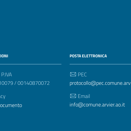
IONI
POSTA ELETTRONICA
 P.IVA
PEC
10079 / 00140870072
protocollo@pec.comune.arvie
acy
Email
info@comune.arvier.ao.it
 documento