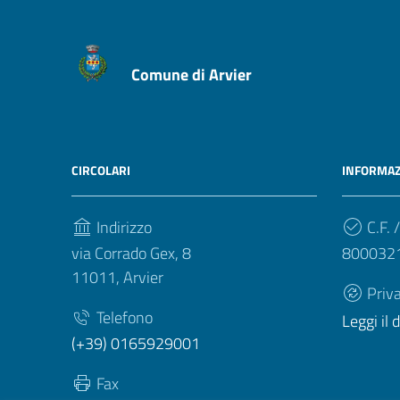
Comune di Arvier
CIRCOLARI
INFORMAZ
Indirizzo
C.F. /
via Corrado Gex, 8
800032
11011, Arvier
Priv
Telefono
Leggi il
(+39) 0165929001
Fax