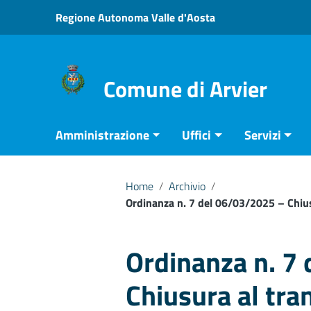
Vai ai contenuti
Regione Autonoma Valle d'Aosta
Vai al menu di navigazione
Vai al footer
Comune di Arvier
Amministrazione
Uffici
Servizi
Home
/
Archivio
/
Ordinanza n. 7 del 06/03/2025 – Chiusu
Ordinanza n. 7
Chiusura al tra