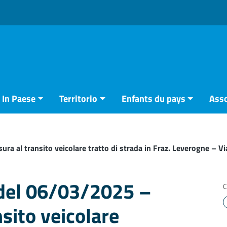
In Paese
Territorio
Enfants du pays
Asso
ra al transito veicolare tratto di strada in Fraz. Leverogne – Vi
 del 06/03/2025 –
C
nsito veicolare