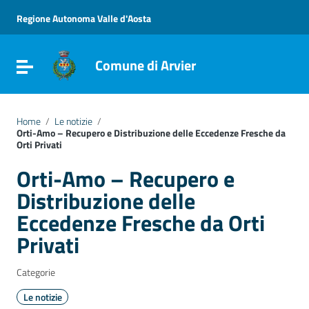
Vai ai contenuti
Vai al menu di navigazione
Regione Autonoma Valle d'Aosta
Vai al footer
Comune di Arvier
Attiva / disattiva la navigazione
Home
/
Le notizie
/
Orti-Amo – Recupero e Distribuzione delle Eccedenze Fresche da
Orti Privati
Orti-Amo – Recupero e
Distribuzione delle
Eccedenze Fresche da Orti
Privati
Categorie
Le notizie