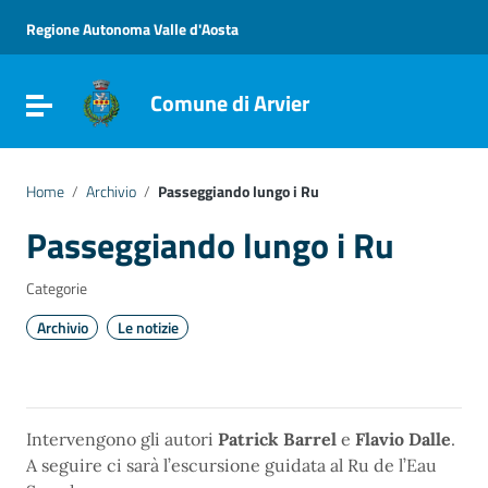
Vai ai contenuti
Vai al menu di navigazione
Regione Autonoma Valle d'Aosta
Vai al footer
Comune di Arvier
Attiva / disattiva la navigazione
Home
/
Archivio
/
Passeggiando lungo i Ru
Passeggiando lungo i Ru
Categorie
Archivio
Le notizie
Intervengono gli autori
Patrick Barrel
e
Flavio Dalle
.
A seguire ci sarà l’escursione guidata al Ru de l’Eau