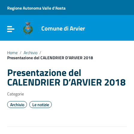
Vai ai contenuti
Vai al menu di navigazione
Regione Autonoma Valle d'Aosta
Vai al footer
Comune di Arvier
Attiva / disattiva la navigazione
Home
/
Archivio
/
Presentazione del CALENDRIER D’ARVIER 2018
Presentazione del
CALENDRIER D’ARVIER 2018
Categorie
Archivio
Le notizie