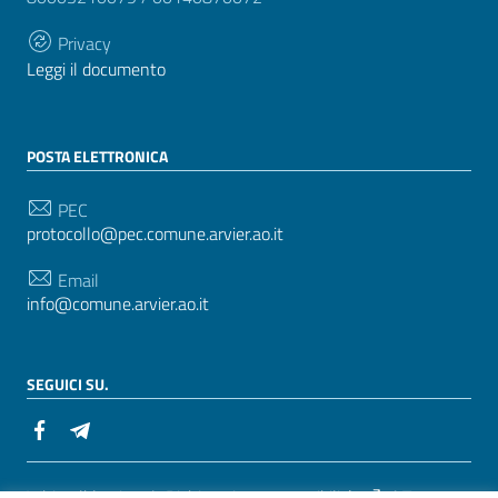
Privacy
Leggi il documento
POSTA ELETTRONICA
PEC
protocollo@pec.comune.arvier.ao.it
Email
info@comune.arvier.ao.it
SEGUICI SU.
Sezione Link Utili
Whistelblowing
|
Dichiarazione accessibilità
| Tema