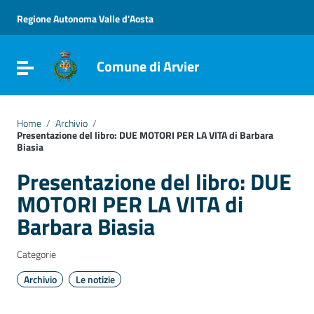
Vai ai contenuti
Vai al menu di navigazione
Regione Autonoma Valle d'Aosta
Vai al footer
Comune di Arvier
Attiva / disattiva la navigazione
Home
/
Archivio
/
Presentazione del libro: DUE MOTORI PER LA VITA di Barbara
Biasia
Presentazione del libro: DUE
MOTORI PER LA VITA di
Barbara Biasia
Categorie
Archivio
Le notizie