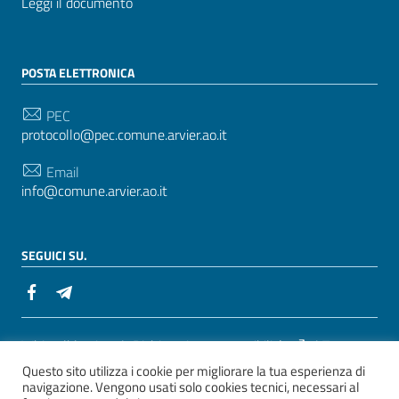
Leggi il documento
POSTA ELETTRONICA
PEC
protocollo@pec.comune.arvier.ao.it
Email
info@comune.arvier.ao.it
SEGUICI SU.
Sezione Link Utili
Whistelblowing
|
Dichiarazione accessibilità
| Tema
Questo sito utilizza i cookie per migliorare la tua esperienza di
grafico
ItaliaWP2
| Basato sul
Prototipo per siti PA di
navigazione. Vengono usati solo cookies tecnici, necessari al