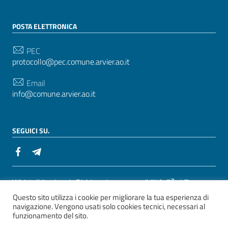
POSTA ELETTRONICA
PEC
protocollo@pec.comune.arvier.ao.it
Email
info@comune.arvier.ao.it
SEGUICI SU.
Sezione Link Utili
Whistelblowing
|
Dichiarazione accessibilità
| Tema
Questo sito utilizza i cookie per migliorare la tua esperienza di
grafico
ItaliaWP2
| Basato sul
Prototipo per siti PA di
navigazione. Vengono usati solo cookies tecnici, necessari al
AgID
funzionamento del sito.