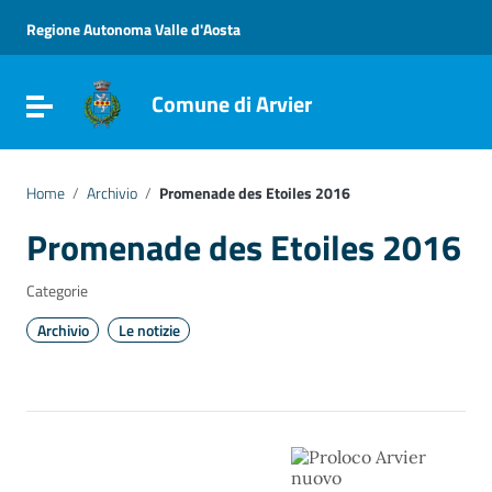
Vai ai contenuti
Vai al menu di navigazione
Regione Autonoma Valle d'Aosta
Vai al footer
Comune di Arvier
Attiva / disattiva la navigazione
Home
/
Archivio
/
Promenade des Etoiles 2016
Promenade des Etoiles 2016
Categorie
Archivio
Le notizie