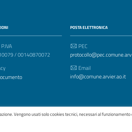
IONI
POSTA ELETTRONICA
 P.IVA
PEC
10079 / 00140870072
protocollo@pec.comune.arvie
acy
Email
info@comune.arvier.ao.it
 documento
igazione. Vengono usati solo cookies tecnici, necessari al funzionamento 