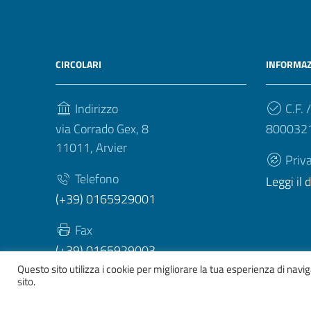
CIRCOLARI
INFORMAZ
Indirizzo
C.F. /
via Corrado Gex, 8
800032
11011, Arvier
Priv
Telefono
Leggi il
(+39) 0165929001
Fax
(+39) 0165929003
Questo sito utilizza i cookie per migliorare la tua esperienza di nav
sito.