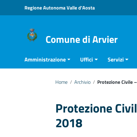
Vai ai contenuti
Regione Autonoma Valle d'Aosta
Vai al menu di navigazione
Vai al footer
Comune di Arvier
Amministrazione
Uffici
Servizi
Home
/
Archivio
/
Protezione Civile 
Protezione Civi
2018