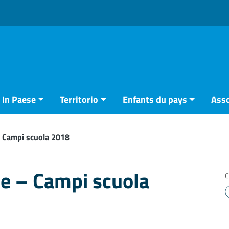
In Paese
Territorio
Enfants du pays
Asso
– Campi scuola 2018
le – Campi scuola
C