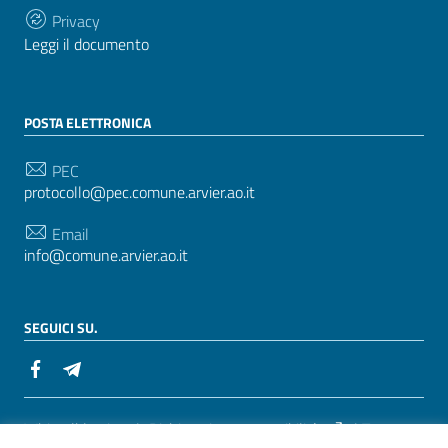
Privacy
Leggi il documento
POSTA ELETTRONICA
PEC
protocollo@pec.comune.arvier.ao.it
Email
info@comune.arvier.ao.it
SEGUICI SU.
Sezione Link Utili
Whistelblowing
|
Dichiarazione accessibilità
| Tema