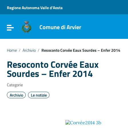
Vai ai contenuti
Vai al menu di navigazione
Regione Autonoma Valle d'Aosta
Vai al footer
Comune di Arvier
Attiva / disattiva la navigazione
Home
/
Archivio
/
Resoconto Corvée Eaux Sourdes – Enfer 2014
Resoconto Corvée Eaux
Sourdes – Enfer 2014
Categorie
Archivio
Le notizie