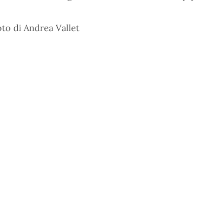
oto di Andrea Vallet
Pagina precedente
Pagina successiva