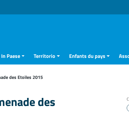
In Paese
Territorio
Enfants du pays
Asso
ade des Etoiles 2015
menade des
C