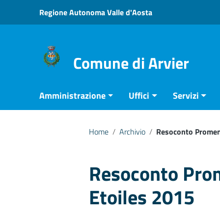
Vai ai contenuti
Regione Autonoma Valle d'Aosta
Vai al menu di navigazione
Vai al footer
Comune di Arvier
Amministrazione
Uffici
Servizi
Home
/
Archivio
/
Resoconto Promen
Resoconto Pro
Etoiles 2015