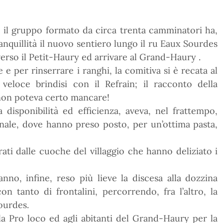
0, il gruppo formato da circa trenta camminatori ha,
anquillità il nuovo sentiero lungo il ru Eaux Sourdes
verso il Petit-Haury ed arrivare al Grand-Haury .
e per rinserrare i ranghi, la comitiva si è recata al
eloce brindisi con il Refrain; il racconto della
 non poteva certo mancare!
disponibilità ed efficienza, aveva, nel frattempo,
onale, dove hanno preso posto, per un’ottima pasta,
ati dalle cuoche del villaggio che hanno deliziato i
nno, infine, reso più lieve la discesa alla dozzina
n tanto di frontalini, percorrendo, fra l’altro, la
ourdes.
a Pro loco ed agli abitanti del Grand-Haury per la