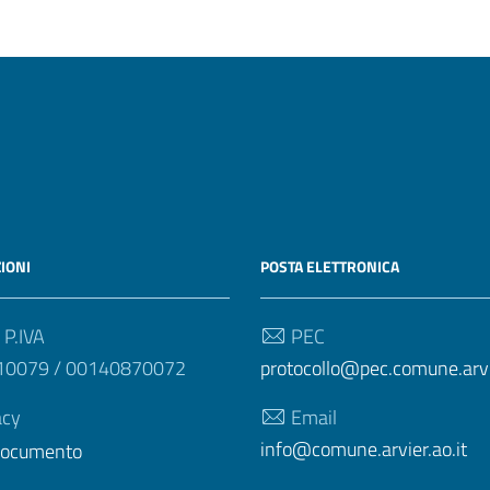
IONI
POSTA ELETTRONICA
 P.IVA
PEC
10079 / 00140870072
protocollo@pec.comune.arvie
acy
Email
info@comune.arvier.ao.it
 documento