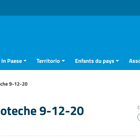
In Paese
Territorio
Enfants du pays
Asso
teche 9-12-20
lioteche 9-12-20
C