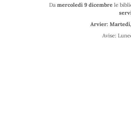
Da
mercoledì 9 dicembre
le bibl
serv
Arvier: Martedì,
Avise: Luned