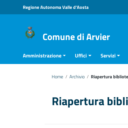
Vai ai contenuti
Regione Autonoma Valle d'Aosta
Vai al menu di navigazione
Vai al footer
Comune di Arvier
Amministrazione
Uffici
Servizi
Home
/
Archivio
/
Riapertura biblio
Riapertura bib