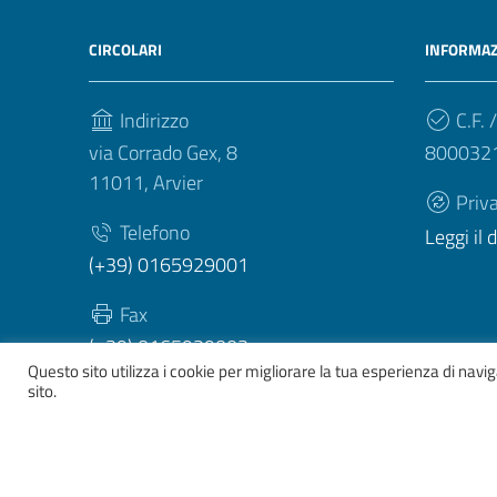
CIRCOLARI
INFORMAZ
Indirizzo
C.F. /
via Corrado Gex, 8
800032
11011, Arvier
Priv
Telefono
Leggi il
(+39) 0165929001
Fax
(+39) 0165929003
Questo sito utilizza i cookie per migliorare la tua esperienza di nav
sito.
Sezione Link Utili
Whistelblowing
|
Dichiarazione accessibilità
| Tema gr
ver. 2