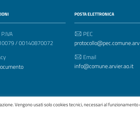
IONI
POSTA ELETTRONICA
 P.IVA
PEC
10079 / 00140870072
protocollo@pec.comune.arvie
acy
Email
info@comune.arvier.ao.it
 documento
igazione. Vengono usati solo cookies tecnici, necessari al funzionamento 
afico
ItaliaWP2
| Basato sul
Prototipo per siti PA di AgID