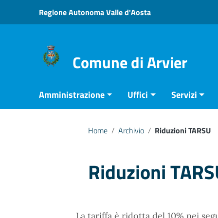
Vai ai contenuti
Regione Autonoma Valle d'Aosta
Vai al menu di navigazione
Vai al footer
Comune di Arvier
Amministrazione
Uffici
Servizi
Home
/
Archivio
/
Riduzioni TARSU
Riduzioni TARS
La tariffa è ridotta del 10% nei seg