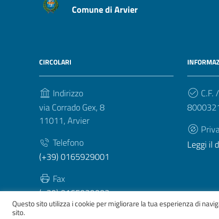
Comune di Arvier
CIRCOLARI
INFORMAZ
Indirizzo
C.F. /
via Corrado Gex, 8
800032
11011, Arvier
Priv
Telefono
Leggi il
(+39) 0165929001
Fax
(+39) 0165929003
Questo sito utilizza i cookie per migliorare la tua esperienza di nav
sito.