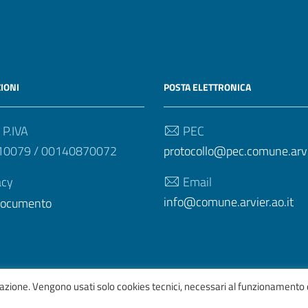
IONI
POSTA ELETTRONICA
 P.IVA
PEC
10079 / 00140870072
protocollo@pec.comune.arvie
acy
Email
info@comune.arvier.ao.it
 documento
igazione. Vengono usati solo cookies tecnici, necessari al funzionamento 