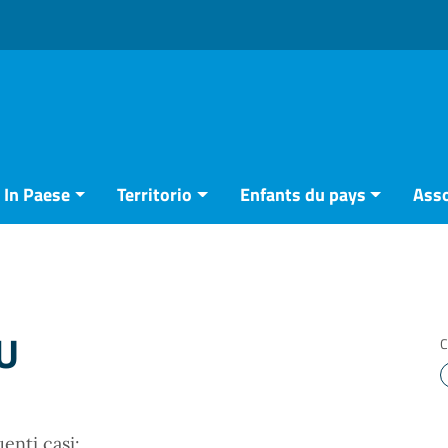
In Paese
Territorio
Enfants du pays
Asso
U
C
uenti casi: