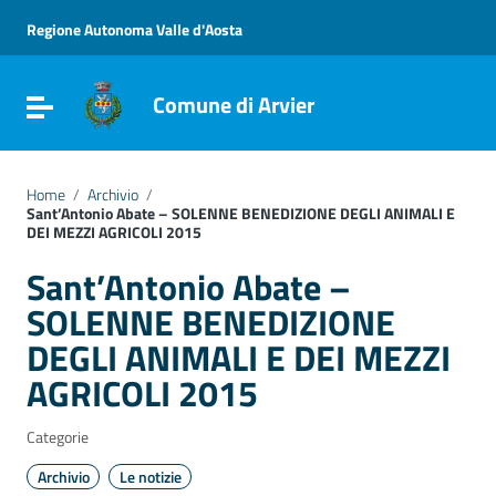
Vai ai contenuti
Vai al menu di navigazione
Regione Autonoma Valle d'Aosta
Vai al footer
Comune di Arvier
Attiva / disattiva la navigazione
Home
/
Archivio
/
Sant’Antonio Abate – SOLENNE BENEDIZIONE DEGLI ANIMALI E
DEI MEZZI AGRICOLI 2015
Sant’Antonio Abate –
SOLENNE BENEDIZIONE
DEGLI ANIMALI E DEI MEZZI
AGRICOLI 2015
Categorie
Archivio
Le notizie