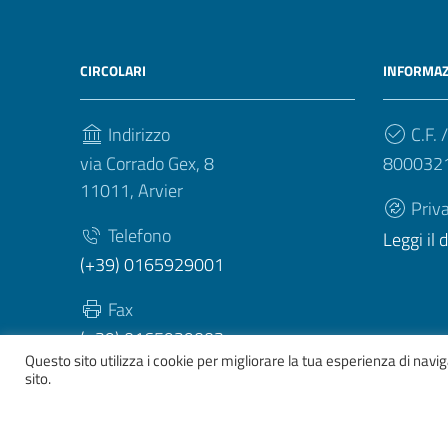
CIRCOLARI
INFORMAZ
Indirizzo
C.F. /
via Corrado Gex, 8
800032
11011, Arvier
Priv
Telefono
Leggi il
(+39) 0165929001
Fax
(+39) 0165929003
Questo sito utilizza i cookie per migliorare la tua esperienza di nav
sito.
Sezione Link Utili
Whistelblowing
|
Dichiarazione accessibilità
| Tema gr