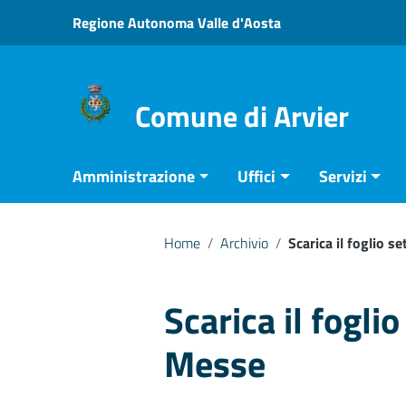
Vai ai contenuti
Regione Autonoma Valle d'Aosta
Vai al menu di navigazione
Vai al footer
Comune di Arvier
Amministrazione
Uffici
Servizi
Home
/
Archivio
/
Scarica il foglio s
Scarica il fogli
Messe