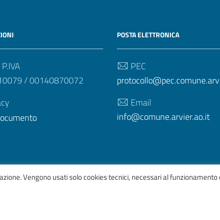
IONI
POSTA ELETTRONICA
 P.IVA
PEC
10079 / 00140870072
protocollo@pec.comune.arvie
acy
Email
info@comune.arvier.ao.it
 documento
igazione. Vengono usati solo cookies tecnici, necessari al funzionamento 
afico
ItaliaWP2
| Basato sul
Prototipo per siti PA di AgID