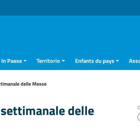
In Paese
Territorio
Enfants du pays
Asso
ettimanale delle Messe
o settimanale delle
C