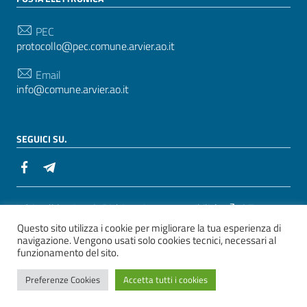
PEC
protocollo@pec.comune.arvier.ao.it
Email
info@comune.arvier.ao.it
SEGUICI SU.
Sezione Link Utili
Whistelblowing
|
Dichiarazione accessibilità
| Tema
Questo sito utilizza i cookie per migliorare la tua esperienza di
grafico
ItaliaWP2
| Basato sul
Prototipo per siti PA di
navigazione. Vengono usati solo cookies tecnici, necessari al
AgID
funzionamento del sito.
ver. 2
Preferenze Cookies
Accetta tutti i cookies