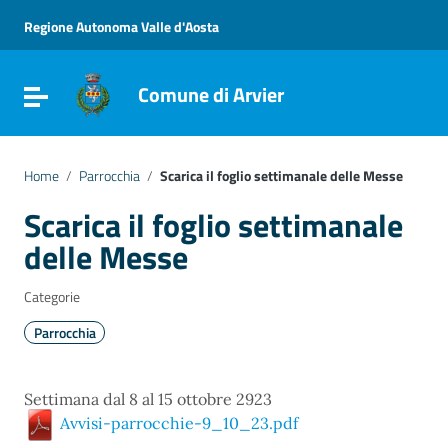
Vai ai contenuti
Vai al menu di navigazione
Regione Autonoma Valle d'Aosta
Vai al footer
Comune di Arvier
Attiva / disattiva la navigazione
Home
/
Parrocchia
/
Scarica il foglio settimanale delle Messe
Scarica il foglio settimanale
delle Messe
Categorie
Parrocchia
Settimana dal 8 al 15 ottobre 2923
Avvisi-parrocchie-9_10_23.pdf