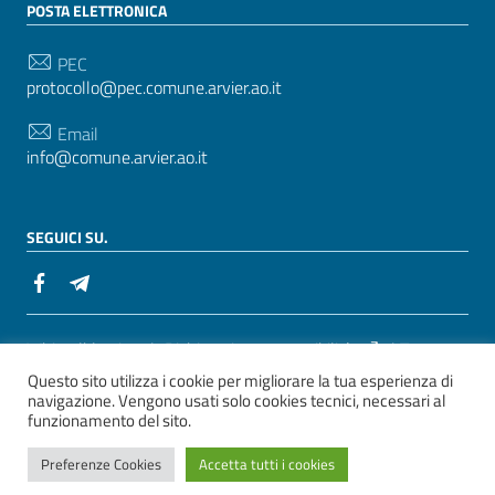
POSTA ELETTRONICA
PEC
protocollo@pec.comune.arvier.ao.it
Email
info@comune.arvier.ao.it
SEGUICI SU.
Sezione Link Utili
Whistelblowing
|
Dichiarazione accessibilità
| Tema
Questo sito utilizza i cookie per migliorare la tua esperienza di
grafico
ItaliaWP2
| Basato sul
Prototipo per siti PA di
navigazione. Vengono usati solo cookies tecnici, necessari al
AgID
funzionamento del sito.
ver. 2
Preferenze Cookies
Accetta tutti i cookies