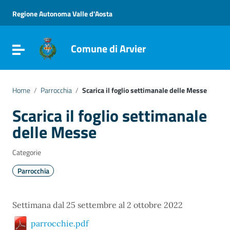
Vai ai contenuti
Vai al menu di navigazione
Regione Autonoma Valle d'Aosta
Vai al footer
Comune di Arvier
Attiva / disattiva la navigazione
Home
/
Parrocchia
/
Scarica il foglio settimanale delle Messe
Scarica il foglio settimanale
delle Messe
Categorie
Parrocchia
Settimana dal 25 settembre al 2 ottobre 2022
parrocchie.pdf