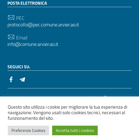
POSTA ELETTRONICA
PEC
protocollo@pec.comune.arvier.ao.it
Email
info@comune.arvier.ao.it
SEGUICI SU.
Sezione Link Utili
Whistelblowing
|
Dichiarazione accessibilità
| Tema
Questo sito utilizza i cookie per migliorare la tua esperienza di
grafico
ItaliaWP2
| Basato sul
Prototipo per siti PA di
navigazione. Vengono usati solo cookies tecnici, necessari al
AgID
funzionamento del sito.
ver. 2
Preferenze Cookies
Accetta tutti i cookies