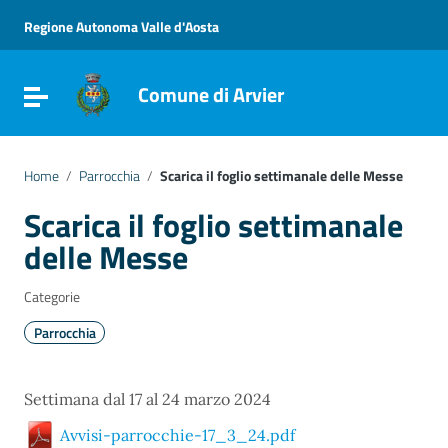
Vai ai contenuti
Vai al menu di navigazione
Regione Autonoma Valle d'Aosta
Vai al footer
Comune di Arvier
Attiva / disattiva la navigazione
Home
/
Parrocchia
/
Scarica il foglio settimanale delle Messe
Scarica il foglio settimanale
delle Messe
Categorie
Parrocchia
Settimana dal 17 al 24 marzo 2024
Avvisi-parrocchie-17_3_24.pdf