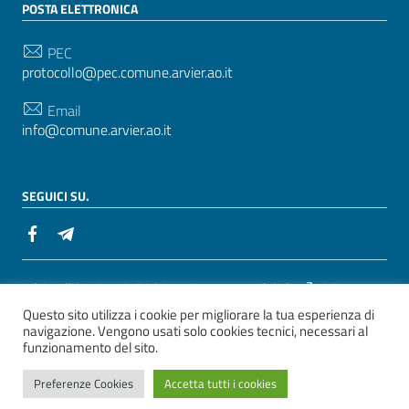
POSTA ELETTRONICA
PEC
protocollo@pec.comune.arvier.ao.it
Email
info@comune.arvier.ao.it
SEGUICI SU.
Sezione Link Utili
Whistelblowing
|
Dichiarazione accessibilità
| Tema
Questo sito utilizza i cookie per migliorare la tua esperienza di
grafico
ItaliaWP2
| Basato sul
Prototipo per siti PA di
navigazione. Vengono usati solo cookies tecnici, necessari al
AgID
funzionamento del sito.
ver. 2
Preferenze Cookies
Accetta tutti i cookies