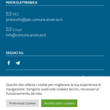
POSTA ELETTRONICA
PEC
protocollo@pec.comune.arvier.ao.it
Email
info@comune.arvier.ao.it
SEGUICI SU.
Sezione Link Utili
Whistelblowing
|
Dichiarazione accessibilità
| Tema
Questo sito utilizza i cookie per migliorare la tua esperienza di
grafico
ItaliaWP2
| Basato sul
Prototipo per siti PA di
navigazione. Vengono usati solo cookies tecnici, necessari al
AgID
funzionamento del sito.
ver. 2
Preferenze Cookies
Accetta tutti i cookies