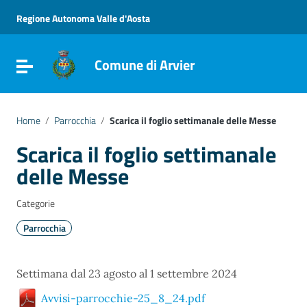
Vai ai contenuti
Vai al menu di navigazione
Regione Autonoma Valle d'Aosta
Vai al footer
Comune di Arvier
Attiva / disattiva la navigazione
Home
/
Parrocchia
/
Scarica il foglio settimanale delle Messe
Scarica il foglio settimanale
delle Messe
Categorie
Parrocchia
Settimana dal 23 agosto al 1 settembre 2024
Avvisi-parrocchie-25_8_24.pdf