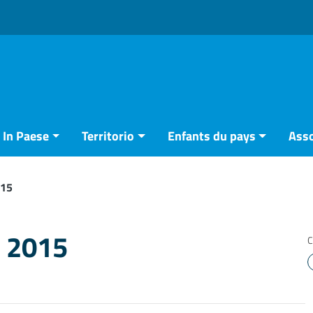
In Paese
Territorio
Enfants du pays
Asso
015
e 2015
C