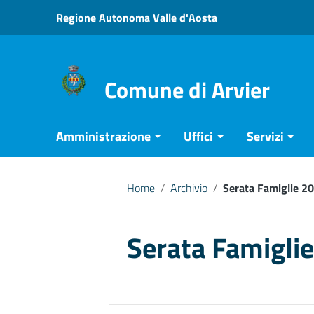
Vai ai contenuti
Regione Autonoma Valle d'Aosta
Vai al menu di navigazione
Vai al footer
Comune di Arvier
Amministrazione
Uffici
Servizi
Home
/
Archivio
/
Serata Famiglie 2
Serata Famigli