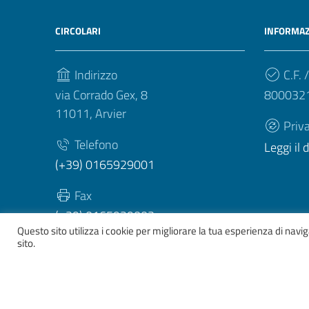
CIRCOLARI
INFORMAZ
Indirizzo
C.F. /
via Corrado Gex, 8
800032
11011, Arvier
Priv
Telefono
Leggi il
(+39) 0165929001
Fax
(+39) 0165929003
Questo sito utilizza i cookie per migliorare la tua esperienza di nav
sito.
Sezione Link Utili
Whistelblowing
|
Dichiarazione accessibilità
| Tema gr
ver. 2