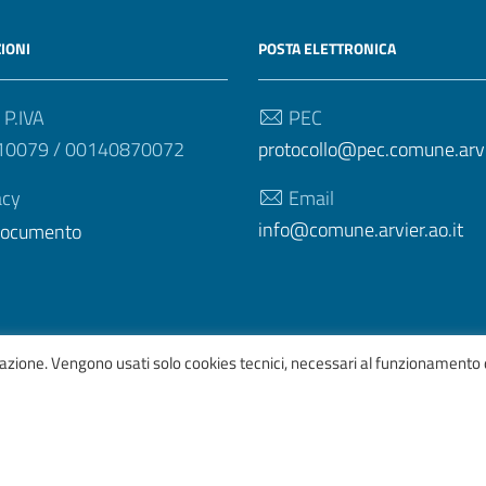
IONI
POSTA ELETTRONICA
 P.IVA
PEC
10079 / 00140870072
protocollo@pec.comune.arvie
acy
Email
info@comune.arvier.ao.it
 documento
igazione. Vengono usati solo cookies tecnici, necessari al funzionamento 
afico
ItaliaWP2
| Basato sul
Prototipo per siti PA di AgID