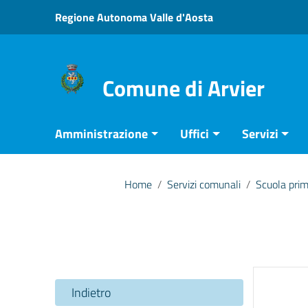
Vai ai contenuti
Regione Autonoma Valle d'Aosta
Vai al menu di navigazione
Vai al footer
Comune di Arvier
Amministrazione
Uffici
Servizi
Home
/
Servizi comunali
/
Scuola prima
Indietro