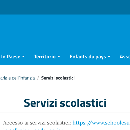
In Paese
Territorio
Enfants du pays
Asso
ria e dell’infanzia
/
Servizi scolastici
Servizi scolastici
Accesso ai servizi scolastici:
https://www.schoolesu