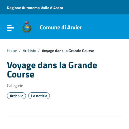
Vai ai contenuti
Vai al menu di navigazione
Regione Autonoma Valle d'Aosta
Vai al footer
Comune di Arvier
Attiva / disattiva la navigazione
Home
/
Archivio
/
Voyage dans la Grande Course
Voyage dans la Grande
Course
Categorie
Archivio
Le notizie