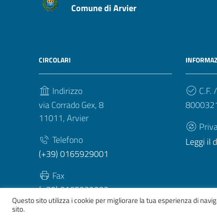
Comune di Arvier
CIRCOLARI
INFORMAZ
Indirizzo
C.F. /
via Corrado Gex, 8
800032
11011, Arvier
Priv
Telefono
Leggi il
(+39) 0165929001
Fax
(+39) 0165929003
Questo sito utilizza i cookie per migliorare la tua esperienza di nav
sito.