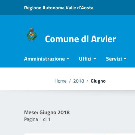
Vai ai contenuti
Regione Autonoma Valle d'Aosta
Vai al menu di navigazione
Vai al footer
Comune di Arvier
Amministrazione
Uffici
Servizi
Home
/
2018
/
Giugno
Mese:
Giugno 2018
Pagina 1 di 1