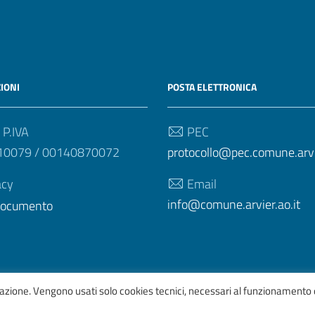
IONI
POSTA ELETTRONICA
 P.IVA
PEC
10079 / 00140870072
protocollo@pec.comune.arvie
acy
Email
info@comune.arvier.ao.it
 documento
igazione. Vengono usati solo cookies tecnici, necessari al funzionamento 