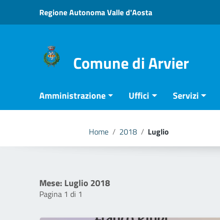
Vai ai contenuti
Regione Autonoma Valle d'Aosta
Vai al menu di navigazione
Vai al footer
Comune di Arvier
Amministrazione
Uffici
Servizi
Home
/
2018
/
Luglio
Mese:
Luglio 2018
Pagina 1 di 1