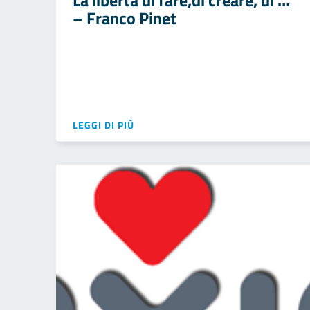
La libertà di fare,di creare, di …
– Franco Pinet
LEGGI DI PIÙ