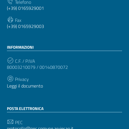
Telefono
(+39) 0165929001
Fax
(+39) 0165929003
INFORMAZIONI
C.F. / P.IVA
80003210079 / 00140870072
Privacy
Leggi il documento
POSTA ELETTRONICA
PEC
protocollo@pec.comune.arvier.ao.it