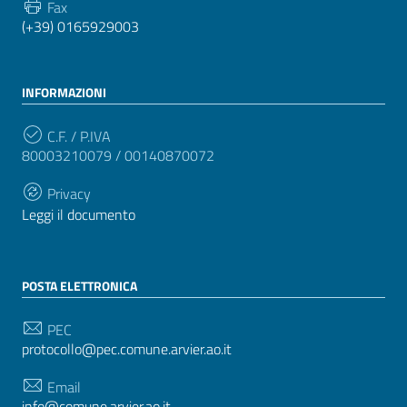
Fax
(+39) 0165929003
INFORMAZIONI
C.F. / P.IVA
80003210079 / 00140870072
Privacy
Leggi il documento
POSTA ELETTRONICA
PEC
protocollo@pec.comune.arvier.ao.it
Email
info@comune.arvier.ao.it