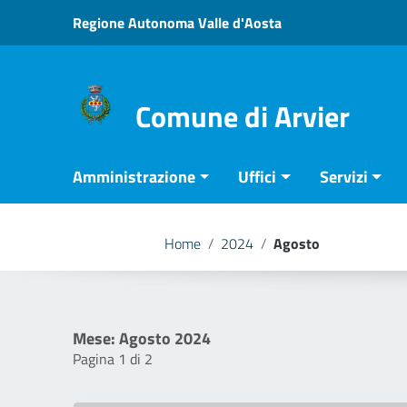
Vai ai contenuti
Regione Autonoma Valle d'Aosta
Vai al menu di navigazione
Vai al footer
Comune di Arvier
Amministrazione
Uffici
Servizi
Home
/
2024
/
Agosto
Mese:
Agosto 2024
Pagina 1 di 2