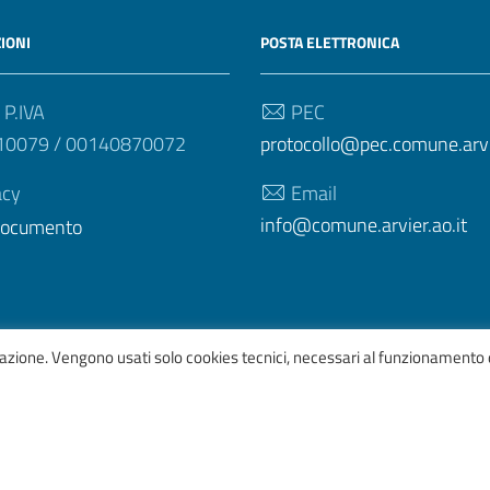
IONI
POSTA ELETTRONICA
 P.IVA
PEC
10079 / 00140870072
protocollo@pec.comune.arvie
acy
Email
info@comune.arvier.ao.it
 documento
igazione. Vengono usati solo cookies tecnici, necessari al funzionamento 
afico
ItaliaWP2
| Basato sul
Prototipo per siti PA di AgID