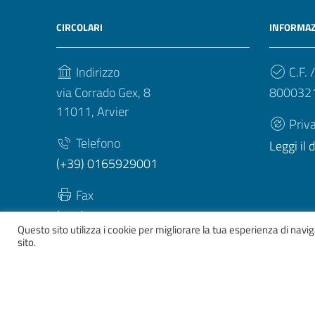
CIRCOLARI
INFORMAZ
Indirizzo
C.F. /
via Corrado Gex, 8
800032
11011, Arvier
Priv
Telefono
Leggi il
(+39) 0165929001
Fax
(+39) 0165929003
Questo sito utilizza i cookie per migliorare la tua esperienza di nav
sito.
Sezione Link Utili
Whistelblowing
|
Dichiarazione accessibilità
| Tema gr
ver. 2