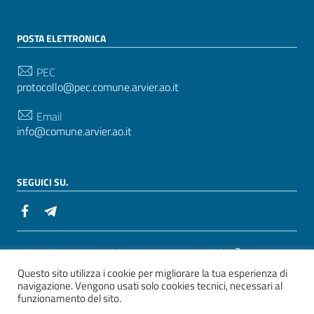
POSTA ELETTRONICA
PEC
protocollo@pec.comune.arvier.ao.it
Email
info@comune.arvier.ao.it
SEGUICI SU.
Sezione Link Utili
Whistelblowing
|
Dichiarazione accessibilità
| Tema
Questo sito utilizza i cookie per migliorare la tua esperienza di
grafico
ItaliaWP2
| Basato sul
Prototipo per siti PA di
navigazione. Vengono usati solo cookies tecnici, necessari al
AgID
funzionamento del sito.