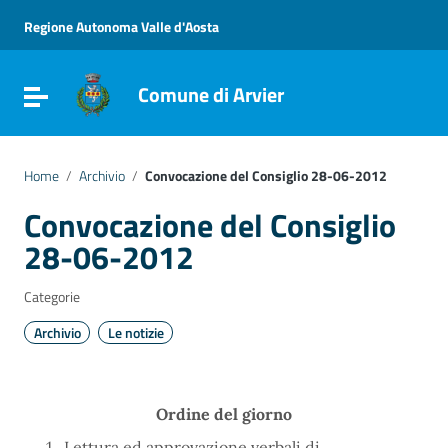
Vai ai contenuti
Vai al menu di navigazione
Regione Autonoma Valle d'Aosta
Vai al footer
Comune di Arvier
Attiva / disattiva la navigazione
Home
/
Archivio
/
Convocazione del Consiglio 28-06-2012
Convocazione del Consiglio
28-06-2012
Categorie
Archivio
Le notizie
Ordine del giorno
Lettura ed approvazione verbali di