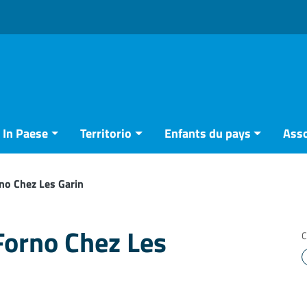
In Paese
Territorio
Enfants du pays
Asso
no Chez Les Garin
Forno Chez Les
C