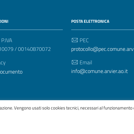
IONI
POSTA ELETTRONICA
 P.IVA
PEC
10079 / 00140870072
protocollo@pec.comune.arvie
acy
Email
info@comune.arvier.ao.it
 documento
igazione. Vengono usati solo cookies tecnici, necessari al funzionamento 
afico
ItaliaWP2
| Basato sul
Prototipo per siti PA di AgID