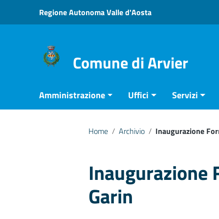
Vai ai contenuti
Regione Autonoma Valle d'Aosta
Vai al menu di navigazione
Vai al footer
Comune di Arvier
Amministrazione
Uffici
Servizi
Home
/
Archivio
/
Inaugurazione For
Inaugurazione 
Garin