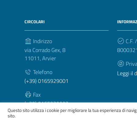
CIRCOLARI
INFORMAZ
Indirizzo
C.F. /
via Corrado Gex, 8
800032
11011, Arvier
Priv
Telefono
Leggi il
(+39) 0165929001
Fax
(+39) 0165929003
Questo sito utilizza i cookie per migliorare la tua esperienza di nav
sito.
Sezione Link Utili
Whistelblowing
|
Dichiarazione accessibilità
| Tema gr