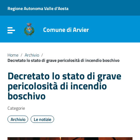
Vai ai contenuti
Vai al menu di navigazione
Regione Autonoma Valle d'Aosta
Vai al footer
Comune di Arvier
Attiva / disattiva la navigazione
Home
/
Archivio
/
Decretato lo stato di grave pericolosità di incendio boschivo
Decretato lo stato di grave
pericolosità di incendio
boschivo
Categorie
Archivio
Le notizie