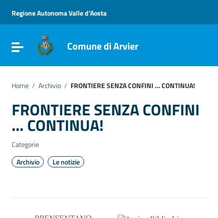
Vai ai contenuti
Vai al menu di navigazione
Regione Autonoma Valle d'Aosta
Vai al footer
Comune di Arvier
Attiva / disattiva la navigazione
Home
/
Archivio
/
FRONTIERE SENZA CONFINI … CONTINUA!
FRONTIERE SENZA CONFINI
… CONTINUA!
Categorie
Archivio
Le notizie