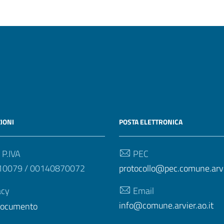
IONI
POSTA ELETTRONICA
 P.IVA
PEC
10079 / 00140870072
protocollo@pec.comune.arvie
acy
Email
info@comune.arvier.ao.it
 documento