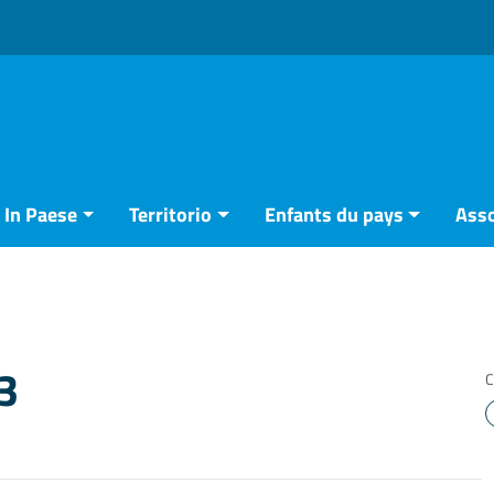
In Paese
Territorio
Enfants du pays
Asso
3
C