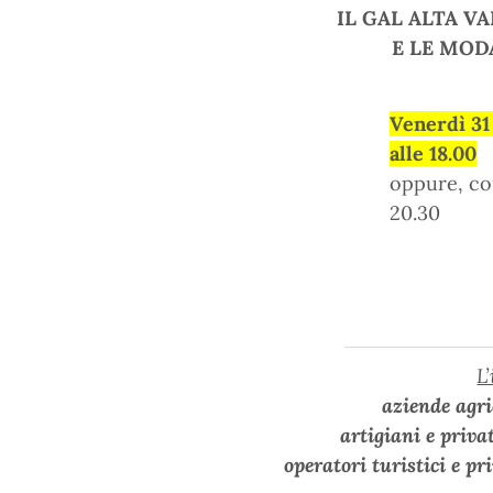
IL GAL ALTA V
E LE MOD
Venerdì 31
alle 18.00
oppure, co
20.30
L
aziende agri
artigiani e priva
operatori turistici e pr