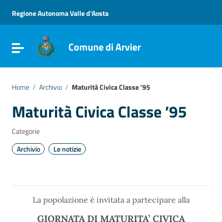
Vai ai contenuti
Vai al menu di navigazione
Regione Autonoma Valle d'Aosta
Vai al footer
Comune di Arvier
Attiva / disattiva la navigazione
Home
/
Archivio
/
Maturità Civica Classe ’95
Maturità Civica Classe ’95
Categorie
Archivio
Le notizie
La popolazione è invitata a partecipare alla
GIORNATA DI MATURITA’ CIVICA