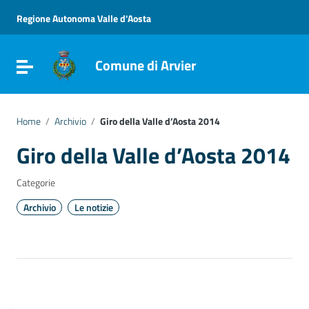
Vai ai contenuti
Vai al menu di navigazione
Regione Autonoma Valle d'Aosta
Vai al footer
Comune di Arvier
Attiva / disattiva la navigazione
Home
/
Archivio
/
Giro della Valle d’Aosta 2014
Giro della Valle d’Aosta 2014
Categorie
Archivio
Le notizie